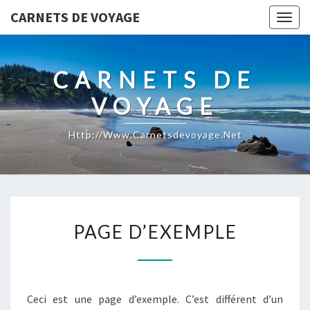
CARNETS DE VOYAGE
Togg
navig
CARNETS DE
VOYAGE
Http://www.carnetsdevoyage.net
PAGE
PAGE D’EXEMPLE
D’EXEMPLE
Ceci est une page d’exemple. C’est différent d’un