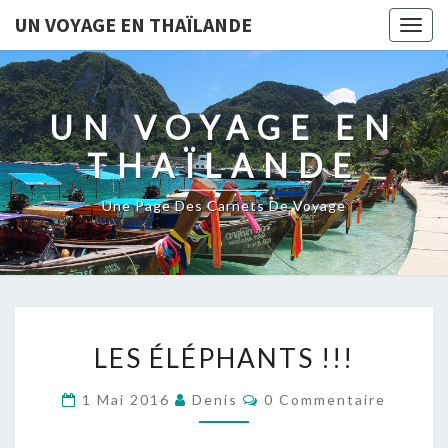
UN VOYAGE EN THAÏLANDE
Togg
navig
UN VOYAGE EN
THAÏLANDE
Une Page Des Carnets De Voyage
LES
LES ÉLÉPHANTS !!!
ÉLÉPHANTS
!!!
Commentaires
1 Mai 2016
Denis
0 Commentaire