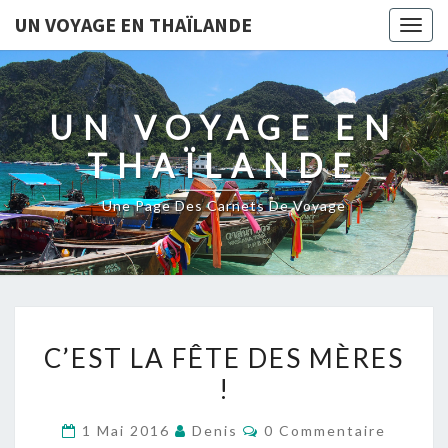
UN VOYAGE EN THAÏLANDE
Togg
navig
UN VOYAGE EN
THAÏLANDE
Une Page Des Carnets De Voyage
C’EST
C’EST LA FÊTE DES MÈRES
LA
!
FÊTE
DES
Commentaires
1 Mai 2016
Denis
0 Commentaire
MÈRES