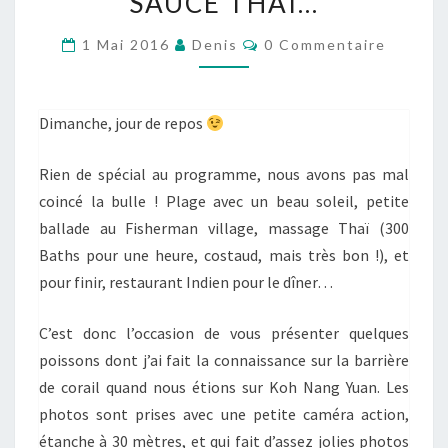
SAUCE THAÏ…
MASSAGE,
Commentaires
1 Mai 2016
Denis
0 Commentaire
UN
DÎNER
INDIEN
Dimanche, jour de repos
ET
DISNEY
Rien de spécial au programme, nous avons pas mal
À
coincé la bulle ! Plage avec un beau soleil, petite
LA
ballade au Fisherman village, massage Thaï (300
SAUCE
Baths pour une heure, costaud, mais très bon !), et
THAÏ…
pour finir, restaurant Indien pour le dîner…
C’est donc l’occasion de vous présenter quelques
poissons dont j’ai fait la connaissance sur la barrière
de corail quand nous étions sur Koh Nang Yuan. Les
photos sont prises avec une petite caméra action,
étanche à 30 mètres, et qui fait d’assez jolies photos