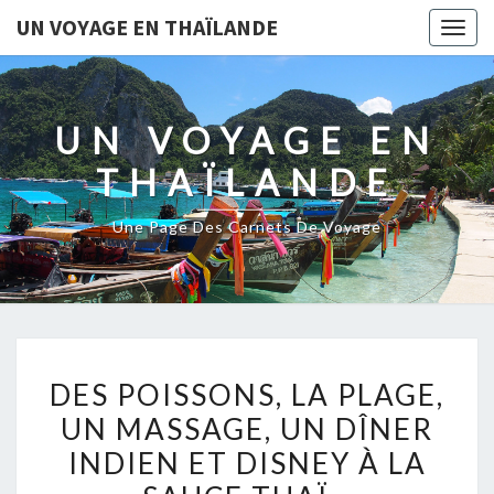
UN VOYAGE EN THAÏLANDE
Togg
navig
UN VOYAGE EN
THAÏLANDE
Une Page Des Carnets De Voyage
DES
DES POISSONS, LA PLAGE,
POISSONS,
UN MASSAGE, UN DÎNER
LA
INDIEN ET DISNEY À LA
PLAGE,
UN