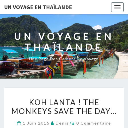
UN VOYAGE EN THAÏLANDE
Togg
navig
UN VOYAGE EN
THAÏLANDE
Une Page Des Carnets De Voyage
KOH
KOH LANTA ! THE
LANTA
MONKEYS SAVE THE DAY…
!
THE
Commentaires
1 Juin 2016
Denis
0 Commentaire
MONKEYS