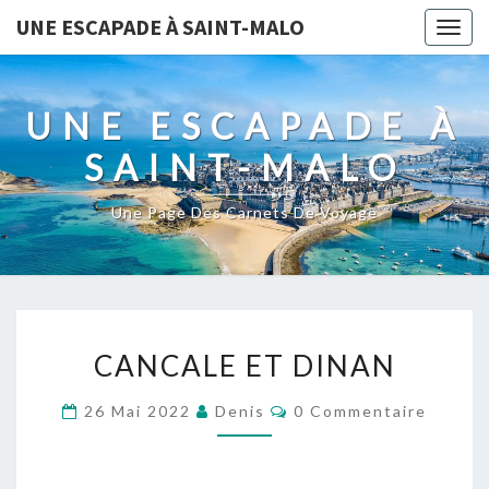
UNE ESCAPADE À SAINT-MALO
Togg
navig
UNE ESCAPADE À
SAINT-MALO
Une Page Des Carnets De Voyage
CANCALE
CANCALE ET DINAN
ET
DINAN
Commentaires
26 Mai 2022
Denis
0 Commentaire