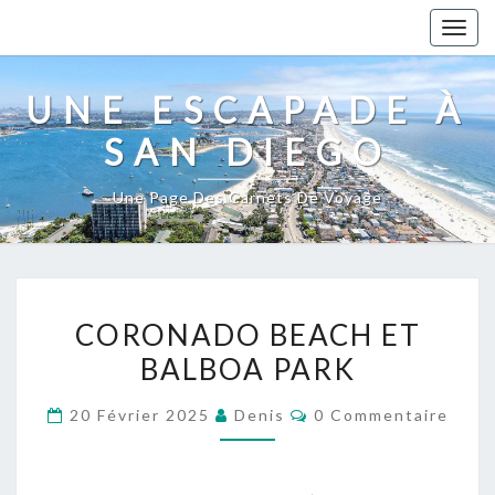
Togg
navig
UNE ESCAPADE À
SAN DIEGO
Une Page Des Carnets De Voyage
CORONADO
CORONADO BEACH ET
BEACH
BALBOA PARK
ET
BALBOA
Commentaires
20 Février 2025
Denis
0 Commentaire
PARK