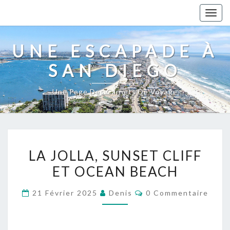
Togg
navig
UNE ESCAPADE À
SAN DIEGO
Une Page Des Carnets De Voyage
LA
LA JOLLA, SUNSET CLIFF
JOLLA,
ET OCEAN BEACH
SUNSET
CLIFF
Commentaires
21 Février 2025
Denis
0 Commentaire
ET
OCEAN
BEACH