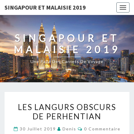
SINGAPOUR ET MALAISIE 2019
Togg
navig
SINGAPOUR ET
MALAISIE 2019
Une Page Des Carnets De Voyage
LES
LES LANGURS OBSCURS
LANGURS
DE PERHENTIAN
OBSCURS
DE
Commentaires
30 Juillet 2019
Denis
0 Commentaire
PERHENTIAN