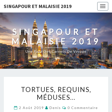
SINGAPOUR ET MALAISIE 2019
Togg
navig
SINGAPOUR ET
MALAISIE 2019
Une Page Des Carnets De Voyage
TORTUES,
TORTUES, REQUINS,
REQUINS,
MÉDUSES…
MÉDUSES…
Commentaires
2 Août 2019
Denis
0 Commentaire