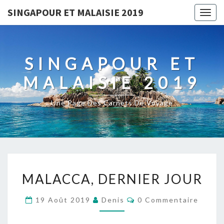
SINGAPOUR ET MALAISIE 2019
Togg
navig
SINGAPOUR ET
MALAISIE 2019
Une Page Des Carnets De Voyage
MALACCA,
MALACCA, DERNIER JOUR
DERNIER
JOUR
Commentaires
19 Août 2019
Denis
0 Commentaire