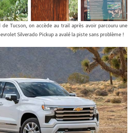
 de Tucson, on accède au trail après avoir parcouru une
evrolet Silverado Pickup a avalé la piste sans problème !