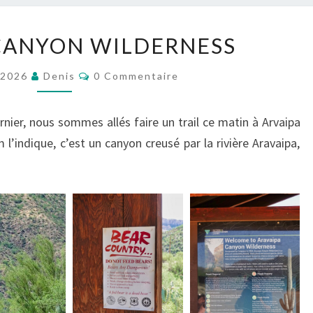
ARAVAIPA
CANYON WILDERNESS
CANYON
WILDERNESS
Commentaires
t 2026
Denis
0 Commentaire
ier, nous sommes allés faire un trail ce matin à Arvaipa
indique, c’est un canyon creusé par la rivière Aravaipa,