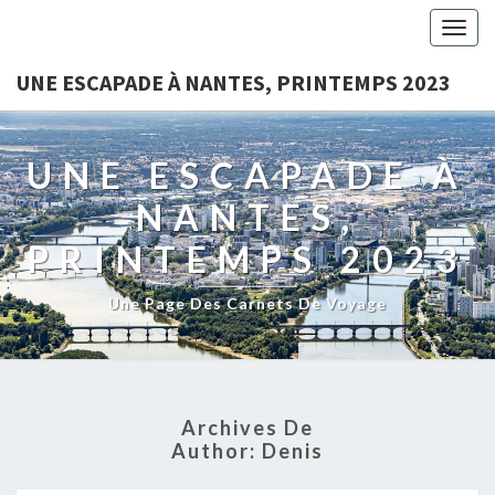
Togg
navig
UNE ESCAPADE À NANTES, PRINTEMPS 2023
UNE ESCAPADE À
NANTES,
PRINTEMPS 2023
Une Page Des Carnets De Voyage
Archives De
Author:
Denis