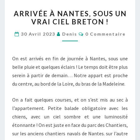
ARRIVÉE
ARRIVÉE À NANTES, SOUS UN
À
VRAI CIEL BRETON !
NANTES,
SOUS
Commentaires
30 Avril 2023
Denis
0 Commentaire
UN
VRAI
CIEL
On est arrivés en fin de journée à Nantes, sous une
BRETON
belle pluie et quelques éclairs ! Le temps doit être plus
!
serein à partir de demain… Notre appart est proche
du centre, au bord de la Loire, du bras de la Madeleine.
On a fait quelques courses, et on s’est mis au sec à
l’appartement. Petite balade obligatoire avec les
chiens, avec un ciel sombre et une luminosité
étonnante ! On est juste en face du parc des Chantiers,
sur les anciens chantiers navals de Nantes. sur l’autre