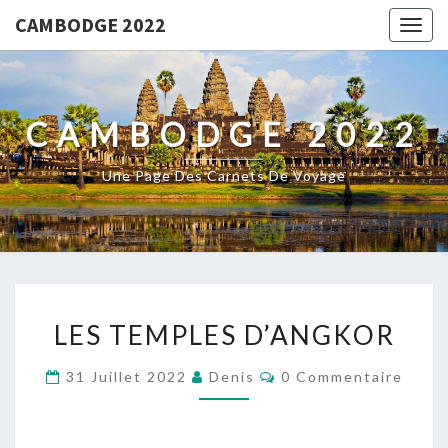
CAMBODGE 2022
Togg
navig
CAMBODGE 2022
Une Page Des Carnets De Voyage
LES
LES TEMPLES D’ANGKOR
TEMPLES
D’ANGKOR
Commentaires
31 Juillet 2022
Denis
0 Commentaire