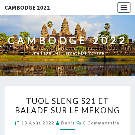
CAMBODGE 2022
Togg
navig
CAMBODGE 2022
Une Page Des Carnets De Voyage
TUOL
TUOL SLENG S21 ET
SLENG
BALADE SUR LE MEKONG
S21
ET
Commentaires
10 Août 2022
Denis
0 Commentaire
BALADE
SUR